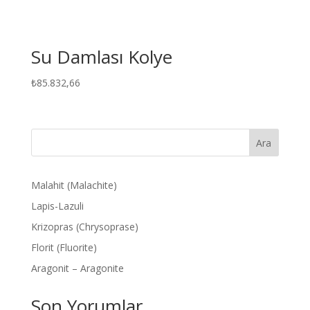
Su Damlası Kolye
₺
85.832,66
Ara
Malahit (Malachite)
Lapis-Lazuli
Krizopras (Chrysoprase)
Florit (Fluorite)
Aragonit – Aragonite
Son Yorumlar