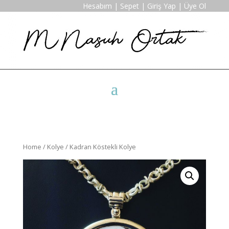
Hesabım
|
Sepet
|
Giriş Yap
|
Üye Ol
Home
/
Kolye
/ Kadran Köstekli Kolye