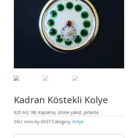
Kadran Köstekli Kolye
925 AG 18k Kaplama, stone yakut, pırlanta
SKU:
mno-ky-0037
Category:
Kolye