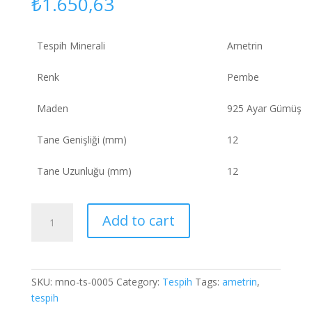
₺
1.650,63
Tespih Minerali
Ametrin
Renk
Pembe
Maden
925 Ayar Gümüş
Tane Genişliği (mm)
12
Tane Uzunluğu (mm)
12
Ametrin
Add to cart
Tespih
quantity
SKU:
mno-ts-0005
Category:
Tespih
Tags:
ametrin
,
tespih