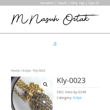
Hesabım
|
Sepet
|
Giriş Yap
|
Üye Ol
Home
/
Kolye
/ Kly-0023
Kly-0023
SKU:
mno-ky-0249
Category:
Kolye