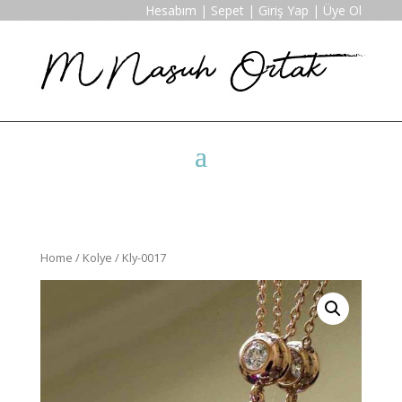
Hesabım
|
Sepet
|
Giriş Yap
|
Üye Ol
Home
/
Kolye
/ Kly-0017